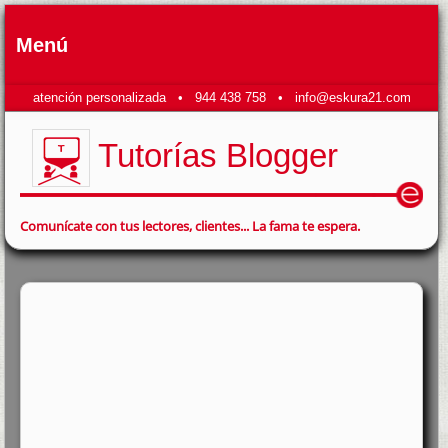
Menú
atención personalizada •
944 438 758
•
info@eskura21.com
Tutorías Blogger
Comunícate con tus lectores, clientes... La fama te espera.