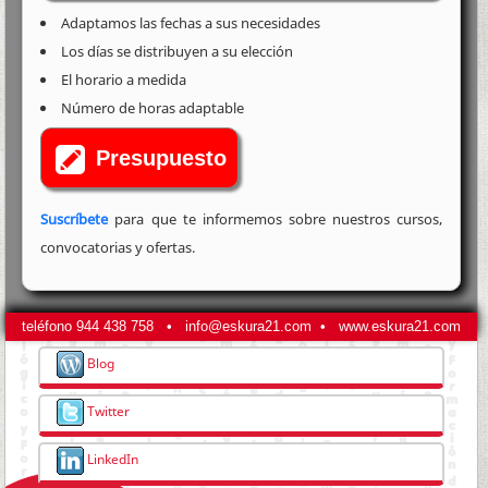
Adaptamos las fechas a sus necesidades
Los días se distribuyen a su elección
El horario a medida
Número de horas adaptable
Presupuesto
Suscríbete
para que te informemos sobre nuestros cursos,
convocatorias y ofertas.
teléfono
944 438 758
•
info@eskura21.com
•
www.eskura21.com
Blog
Twitter
LinkedIn