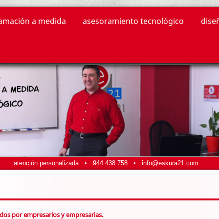
amación a medida
asesoramiento tecnológico
dise
atención personalizada •
944 438 758
•
info@eskura21.com
idos por empresarios y empresarias.