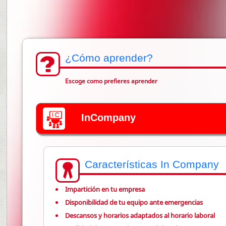
¿Cómo aprender?
Escoge como prefieres aprender
InCompany
Características In Company
Impartición en tu empresa
Disponibilidad de tu equipo ante emergencias
Descansos y horarios adaptados al horario laboral