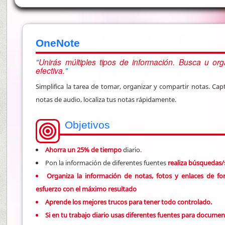
OneNote
Unirás múltiples tipos de información. Busca u or
efectiva.
Simplifica la tarea de tomar, organizar y compartir notas. Cap
notas de audio, localiza tus notas rápidamente.
Objetivos
Ahorra un 25% de tiempo
diario.
Pon la información de diferentes fuentes
realiza búsquedas/
Organiza la información de notas, fotos y enlaces de fo
esfuerzo con el máximo resultado
Aprende los
mejores trucos para tener todo controlado
.
Si en tu trabajo diario usas diferentes fuentes para documen