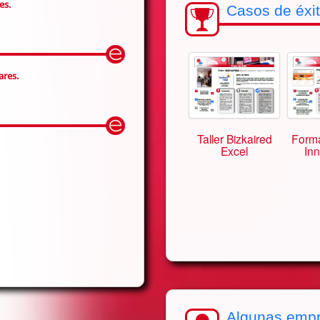
es.
Casos de éxit
ares.
Forma
Taller Bizkaired
Inn
Excel
Algunas empr