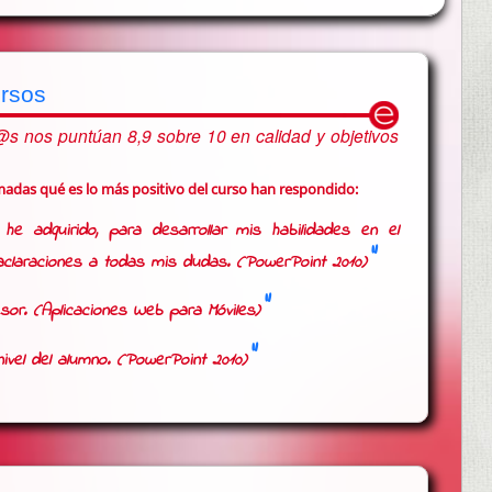
ursos
 nos puntúan 8,9 sobre 10 en calidad y objetivos
rmadas qué es
lo más positivo del curso
han respondido:
he adquirido, para desarrollar mis habilidades en el
claraciones a todas mis dudas. (
PowerPoint 2010
)
sor. (
Aplicaciones Web para Móviles
)
ivel del alumno. (
PowerPoint 2010
)