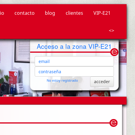
ño
contacto
blog
clientes
VIP-E21
<>
Acceso a la zona VIP-E21
email:
contraseña:
No estoy registrado