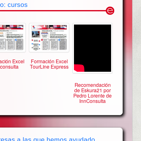
o: cursos
ción Excel
Formación Excel
consulta
TourLine Express
Recomendación
de Eskura21 por
Pedro Lorente de
InnConsulta
esas a las que hemos ayudado