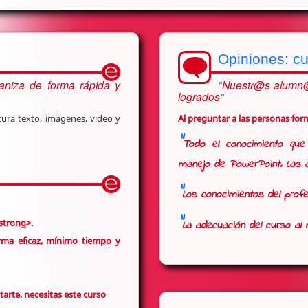
Opiniones: c
ganiza de forma rápida y
Nuestr@s alumn@s
logrados
tura texto, imágenes, video y
Al preguntar a las personas fo
Todo el conocimiento que 
manejo de PowerPoint. Las a
Los conocimientos del profe
strong>.
La adecuación del curso al n
rma eficaz
, mínimo tiempo y
tarte, necesitas este curso