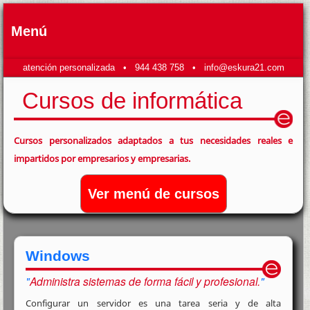
Menú
atención personalizada •
944 438 758
•
info@eskura21.com
Cursos de informática
Cursos personalizados adaptados a tus necesidades reales e
impartidos por empresarios y empresarias.
Ver menú de cursos
Windows
Administra sistemas de forma fácil y profesional.
Configurar un servidor es una tarea seria y de alta